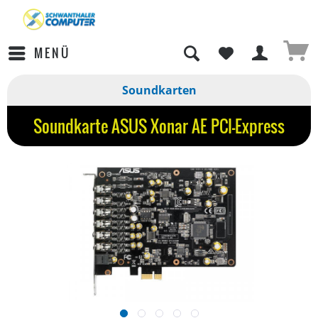
MENÜ
Soundkarten
Soundkarte ASUS Xonar AE PCI-Express