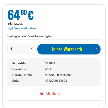
64
€
80
inkl. MwSt.
zzgl. Versandkosten
Verfügbarkeit:
nicht verfügbar
In den
Warenkorb
Artikel-Nr.:
228824
Hersteller:
ASUS
Hersteller-Nr:
90YA00P0-M0UA00
EAN:
4712900633603
Merken