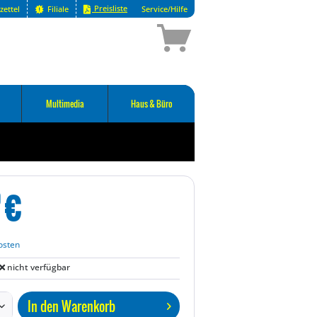
Preisliste
zettel
Filiale
Service/Hilfe
Multimedia
Haus & Büro
€
0
osten
nicht verfügbar
In den
Warenkorb