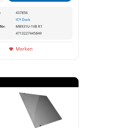
:
437856
ICY Dock
-Nr:
MB931U-1VB R1
4713227445849
Merken