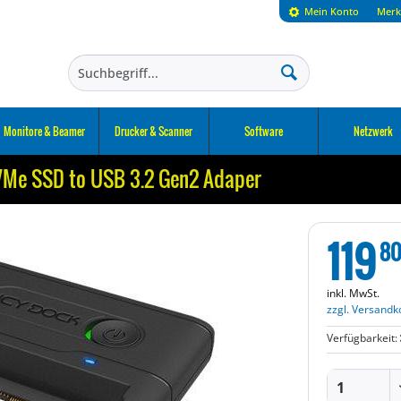
Mein Konto
Merk
Monitore & Beamer
Drucker & Scanner
Software
Netzwerk
NVMe SSD to USB 3.2 Gen2 Adaper
119
8
inkl. MwSt.
zzgl. Versandk
Verfügbarkeit: