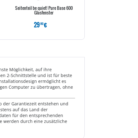
Seitenteil be quiet! Pure Base 600
Inter-Tech IPC 3U-30255 - R
Glasfenster
einbaufähig
29
€
139
€
80
80
te Möglichkeit, auf ihre
n 2-Schnittstelle und ist für beste
nstallationsdesign ermöglicht es
igen Computer zu übertragen, ohne
lb der Garantiezeit entstehen und
estens auf das Land der
ktdaten für den entsprechenden
te werden durch eine zusätzliche