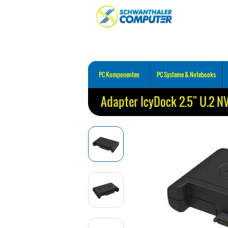
PC Komponenten
PC Systeme & Notebooks
Adapter IcyDock 2.5" U.2 