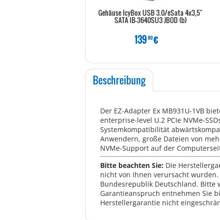
Gehäuse IcyBox USB 3.0/eSata 4x3,5"
SATA IB-3640SU3 JBOD (b)
139
€
80
Beschreibung
Der EZ-Adapter Ex MB931U-1VB biete
enterprise-level U.2 PCIe NVMe-SSDs
Systemkompatibilität abwärtskompati
Anwendern, große Dateien von mehr
NVMe-Support auf der Computersei
Bitte beachten Sie:
Die Herstellerga
nicht von Ihnen verursacht wurden. 
Bundesrepublik Deutschland. Bitte 
Garantieanspruch entnehmen Sie bi
Herstellergarantie nicht eingeschrän