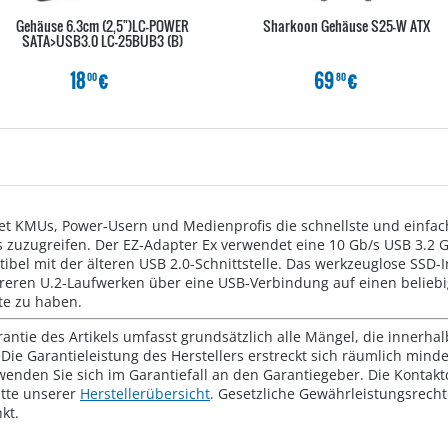
Gehäuse 6.3cm (2,5")LC-POWER
Sharkoon Gehäuse S25-W ATX
SATA>USB3.0 LC-25BUB3 (B)
18
€
69
€
00
80
t KMUs, Power-Usern und Medienprofis die schnellste und einfachs
 zuzugreifen. Der EZ-Adapter Ex verwendet eine 10 Gb/s USB 3.2 Ge
bel mit der älteren USB 2.0-Schnittstelle. Das werkzeuglose SSD-I
eren U.2-Laufwerken über eine USB-Verbindung auf einen belieb
te zu haben.
rantie des Artikels umfasst grundsätzlich alle Mängel, die innerha
Die Garantieleistung des Herstellers erstreckt sich räumlich mind
wenden Sie sich im Garantiefall an den Garantiegeber. Die Konta
tte unserer
Herstellerübersicht
. Gesetzliche Gewährleistungsrech
kt.