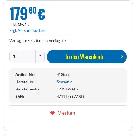
179
€
80
inkl. MwSt.
zzgl. Versandkosten
Verfügbarkeit:
nicht verfügbar
In den
Warenkorb
Artikel-Nr.:
418657
Hersteller:
Seasonic
Hersteller-Nr:
12751PXAFS
EAN:
4711173877738
Merken