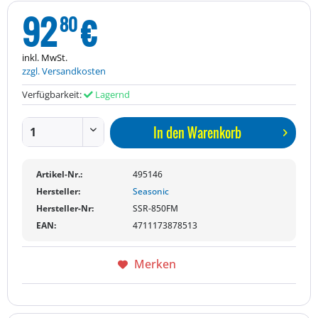
92
€
80
inkl. MwSt.
zzgl. Versandkosten
Verfügbarkeit:
Lagernd
In den
Warenkorb
Artikel-Nr.:
495146
Hersteller:
Seasonic
Hersteller-Nr:
SSR-850FM
EAN:
4711173878513
Merken