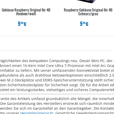
Gehäuse Raspberry Original für 4B
Raspberry Gehäuse Original für 4B
Himbeer/weiß
Schwarz/grau
9
€
9
€
80
80
öglichkeiten des kompakten Computings neu. Dieser Mini-PC, der s
iniert einen 16-Kern Intel Core Ultra 7-Prozessor mit Intel Arc G
rmfaktor zu liefern. Mit seiner umfassenden Konnektivität bietet e
bundene als auch drahtlose Netzwerkoptionen einschließlich 2,5 G
zwei M.2-Steckplätze und DDR5-Speicherunterstützung stellt siche
n-Sicherheitssteckplatz für Sicherheit sorgt. Ob für die Arbeit 
bietet ein leistungsstarkes, vielseitiges und sicheres Computererle
rantie des Artikels umfasst grundsätzlich alle Mängel, die innerha
Die Garantieleistung des Herstellers erstreckt sich räumlich mind
wenden Sie sich im Garantiefall an den Garantiegeber. Die Konta
tte unserer
Herstellerübersicht
. Gesetzliche Gewährleistungsrech