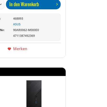
In den
Warenkorb
:
468893
ASUS
-Nr:
90AR0062-M000E0
4711387492369
Merken