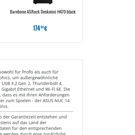
Barebone ASRock Deskmini H470 black
Inter-Tech RASPBERRY Gehäuse
Pi4 ( Model B) retail
174
€
12
€
80
80
owohl für Profis als auch für
raphics, um außergewöhnliche
r USB 3.2 Gen 2, Thunderbolt 4,
igabit Ethernet und Wi-Fi 6E. Die
r, dass es mit Ihren Anforderungen
oder zum Spielen - der ASUS NUC 14
bnis.
lb der Garantiezeit entstehen und
estens auf das Land der
ktdaten für den entsprechenden
te werden durch eine zusätzliche