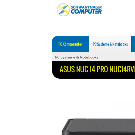
PC Komponenten
PC Systeme & Notebooks
PC Systeme & Notebooks
ASUS NUC 14 PRO NUC14R