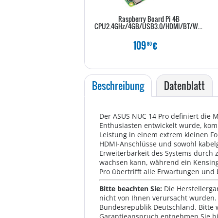
Raspberry Board Pi 4B
CPU2.4GHz/4GB/USB3.0/HDMI/BT/Wifi
109
€
80
Beschreibung
Datenblatt
Der ASUS NUC 14 Pro definiert die M
Enthusiasten entwickelt wurde, komb
Leistung in einem extrem kleinen Fo
HDMI-Anschlüsse und sowohl kabelge
Erweiterbarkeit des Systems durch 
wachsen kann, während ein Kensingto
Pro übertrifft alle Erwartungen und 
Bitte beachten Sie:
Die Herstellerga
nicht von Ihnen verursacht wurden. 
Bundesrepublik Deutschland. Bitte 
Garantieanspruch entnehmen Sie bi