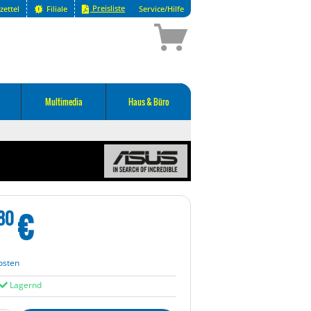
Preisliste
zettel
Filiale
Service/Hilfe
Multimedia
Haus & Büro
€
80
osten
Lagernd