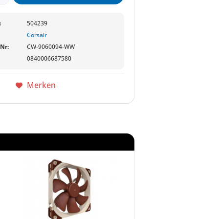
:
504239
Corsair
-Nr:
CW-9060094-WW
0840006687580
Merken