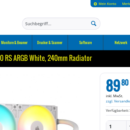
Mein Konto
Merk
Monitore & Beamer
Drucker & Scanner
Software
Netzwerk
0 RS ARGB White, 240mm Radiator
89
80
inkl. MwSt.
zzgl. Versandk
Verfügbarkeit: