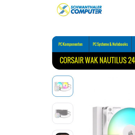
PC Komponenten
PC Systeme & Notebooks
CORSAIR WAK NAUTILUS 24