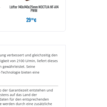
-
Lüfter 140x140x25mm NOCTUA NF-A14
Asus WAK ROG RYUJIN 3
PWM
29
€
199
€
80
80
ung verbessert und gleichzeitig den
keit von 2100 U/min, liefert dieses
n gewährleistet. Seine
-Technologie bieten eine
lb der Garantiezeit entstehen und
estens auf das Land der
ktdaten für den entsprechenden
te werden durch eine zusätzliche