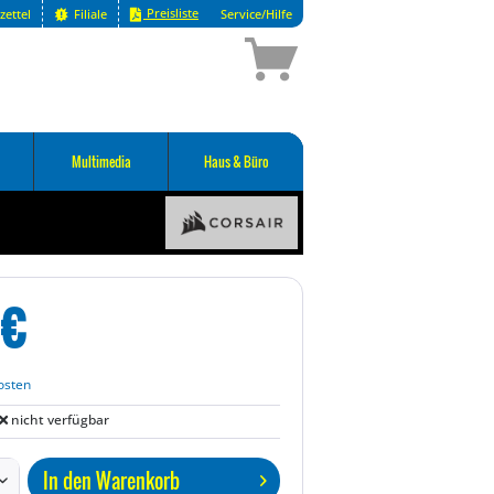
Preisliste
zettel
Filiale
Service/Hilfe
Multimedia
Haus & Büro
€
osten
nicht verfügbar
In den
Warenkorb