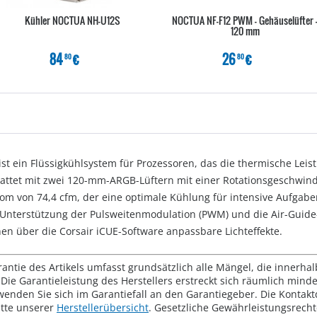
Kühler NOCTUA NH-U12S
NOCTUA NF-F12 PWM - Gehäuselüfter 
120 mm
84
€
26
€
80
80
t ein Flüssigkühlsystem für Prozessoren, das die thermische Leist
attet mit zwei 120-mm-ARGB-Lüftern mit einer Rotationsgeschwindig
rom von 74,4 cfm, der eine optimale Kühlung für intensive Aufgabe
e Unterstützung der Pulsweitenmodulation (PWM) und die Air-Guide
en über die Corsair iCUE-Software anpassbare Lichteffekte.
rantie des Artikels umfasst grundsätzlich alle Mängel, die innerha
Die Garantieleistung des Herstellers erstreckt sich räumlich mind
wenden Sie sich im Garantiefall an den Garantiegeber. Die Konta
tte unserer
Herstellerübersicht
. Gesetzliche Gewährleistungsrech