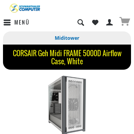
MENÜ
Miditower
CORSAIR Geh Midi FRAME 5000D Airflow
Case, White