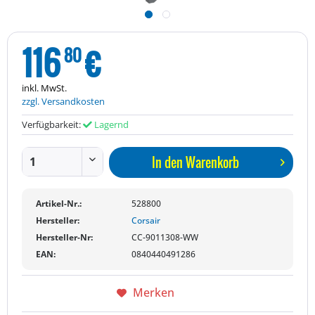
116
€
80
inkl. MwSt.
zzgl. Versandkosten
Verfügbarkeit:
Lagernd
In den
Warenkorb
Artikel-Nr.:
528800
Hersteller:
Corsair
Hersteller-Nr:
CC-9011308-WW
EAN:
0840440491286
Merken