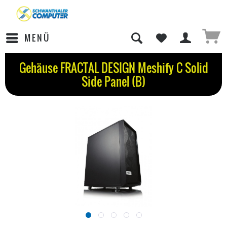
MENÜ
Gehäuse FRACTAL DESIGN Meshify C Solid
Side Panel (B)