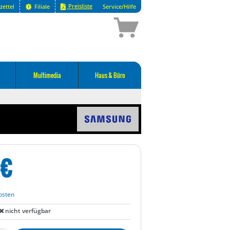
Preisliste
zettel
Filiale
Service/Hilfe
Multimedia
Haus & Büro
€
osten
nicht verfügbar