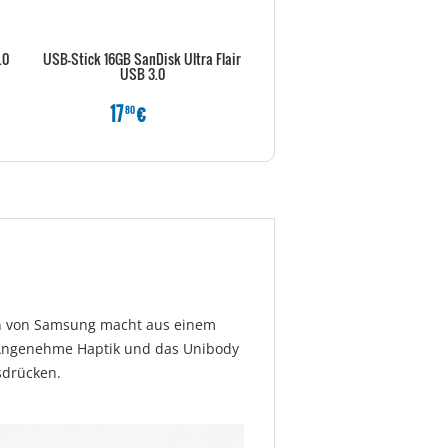
.0
USB-Stick 16GB SanDisk Ultra Flair
SanDisk Ultra - USB-Flash-Lauf
USB 3.0
GB
17
€
6
€
80
80
ion von Samsung macht aus einem
. Angenehme Haptik und das Unibody
sdrücken.