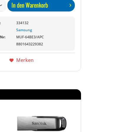
In den
Warenkorb
:
334132
Samsung
-Nr:
MUF-64BE3/APC
8801643229382
Merken