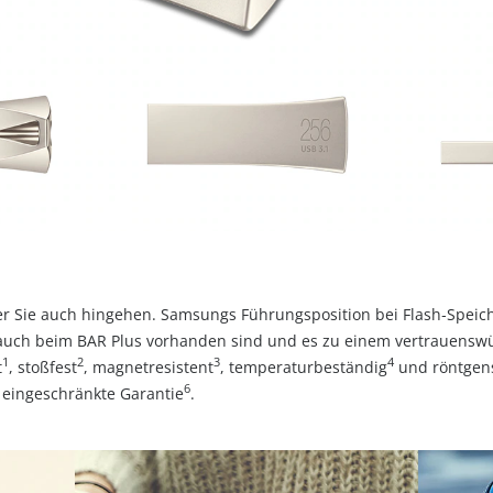
er Sie auch hingehen. Samsungs Führungsposition bei Flash‑Speich
uch beim BAR Plus vorhanden sind und es zu einem vertrauenswür
1
2
3
4
t
, stoßfest
, magnetresistent
, temperaturbeständig
und röntgen
6
 eingeschränkte Garantie
.