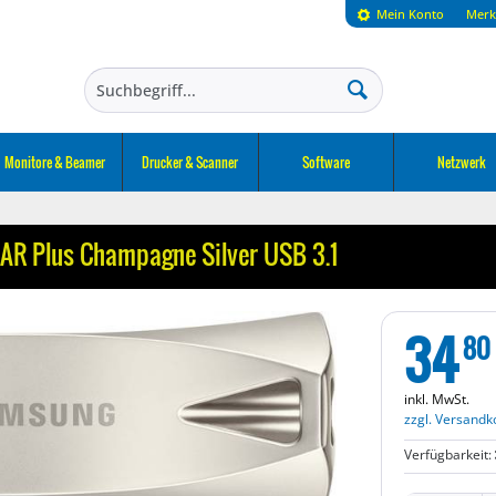
Mein Konto
Merk
Monitore & Beamer
Drucker & Scanner
Software
Netzwerk
R Plus Champagne Silver USB 3.1
34
80
inkl. MwSt.
zzgl. Versandk
Verfügbarkeit: