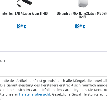
Inter-Tech LAN-Adapter Argus IT-410
Ubiquiti airMAX NanoStation M5 5G
16dBi
19
€
89
€
80
80
-WH
rantie des Artikels umfasst grundsätzlich alle Mängel, die innerha
Die Garantieleistung des Herstellers erstreckt sich räumlich mind
wenden Sie sich im Garantiefall an den Garantiegeber. Die Konta
tte unserer
Herstellerübersicht
. Gesetzliche Gewährleistungsrech
kt.