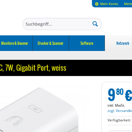
Mein Konto
Merk
Monitore & Beamer
Drucker & Scanner
Software
Netzwerk
C, 7W, Gigabit Port, weiss
9
€
80
inkl. MwSt.
zzgl. Versandk
Verfügbarkeit: