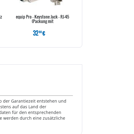
Hz
equip Pro - Keystone Jack - RJ-45
DIGITUS Multi Modular Crim
(Packung mit
Vollmetall
32
€
17
€
80
80
lb der Garantiezeit entstehen und
estens auf das Land der
ktdaten für den entsprechenden
te werden durch eine zusätzliche