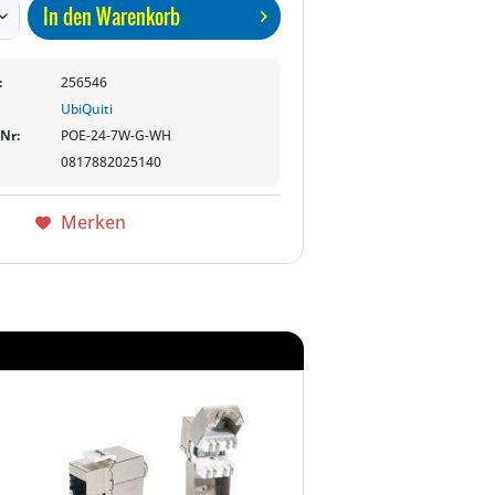
In den
Warenkorb
:
256546
UbiQuiti
-Nr:
POE-24-7W-G-WH
0817882025140
Merken