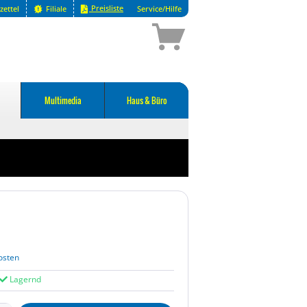
Preisliste
zettel
Filiale
Service/Hilfe
Multimedia
Haus & Büro
osten
Lagernd