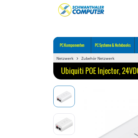
PC Komponenten
PC Systeme & Notebooks
Netzwerk
Zubehör Netzwerk
Ubiquiti POE Injector, 24VD