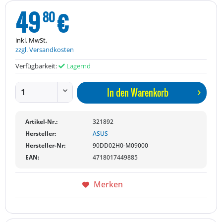
49
€
80
inkl. MwSt.
zzgl. Versandkosten
Verfügbarkeit:
Lagernd
In den
Warenkorb
Artikel-Nr.:
321892
Hersteller:
ASUS
Hersteller-Nr:
90DD02H0-M09000
EAN:
4718017449885
Merken