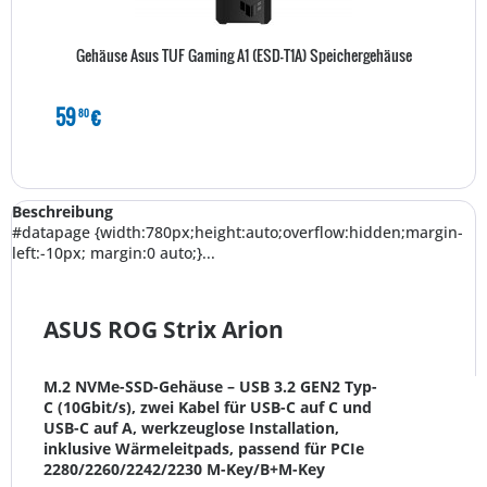
Gehäuse Asus TUF Gaming A1 (ESD-T1A) Speichergehäuse
59
€
80
Beschreibung
#datapage {width:780px;height:auto;overflow:hidden;margin-
left:-10px; margin:0 auto;}...
ASUS ROG Strix Arion
M.2 NVMe-SSD-Gehäuse – USB 3.2 GEN2 Typ-
C (10Gbit/s), zwei Kabel für USB-C auf C und
USB-C auf A, werkzeuglose Installation,
inklusive Wärmeleitpads, passend für PCIe
2280/2260/2242/2230 M-Key/B+M-Key