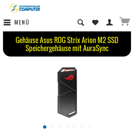
MENÜ
Gehäuse Asus ROG Strix Arion M2 SSD
Speichergehäuse mit AuraSync