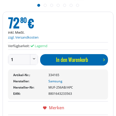
72
€
80
inkl. MwSt.
zzgl. Versandkosten
Verfügbarkeit:
Lagernd
In den
Warenkorb
Artikel-Nr.:
334165
Hersteller:
Samsung
Hersteller-Nr:
MUF-256AB/APC
EAN:
8801643233563
Merken