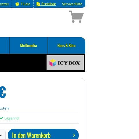
Preisliste
zettel
Filiale
Service/Hilfe
Multimedia
Haus & Büro
€
osten
Lagernd
In den
Warenkorb