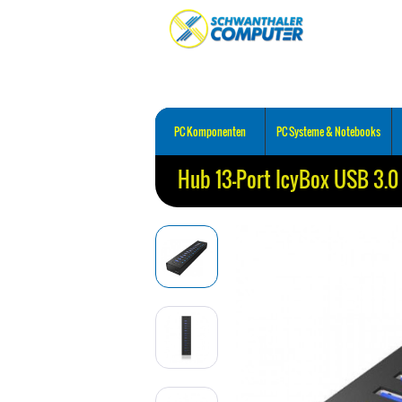
PC Komponenten
PC Systeme & Notebooks
Hub 13-Port IcyBox USB 3.0