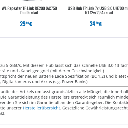
WL-Repeater TP-Link RE200 (AC750
USB-Hub TP-Link 7x USB 3.0 UH700 m
Dual) retail
NT 12v/2,5A retail
29
€
34
€
80
80
zu 5 GBit/s. Mit diesem Hub lässt sich das schnelle USB 3.0 13-fac
eräte und -Kabel geeignet (mit deren Geschwindigkeit).
ntspricht der neuen Batterie Lade Spezifikation (BC 1.2) und biet
 Digitalkameras und Akkus (s.g. Power Banks).
rantie des Artikels umfasst grundsätzlich alle Mängel, die innerha
Die Garantieleistung des Herstellers erstreckt sich räumlich mind
wenden Sie sich im Garantiefall an den Garantiegeber. Die Konta
tte unserer
Herstellerübersicht
. Gesetzliche Gewährleistungsrech
kt.