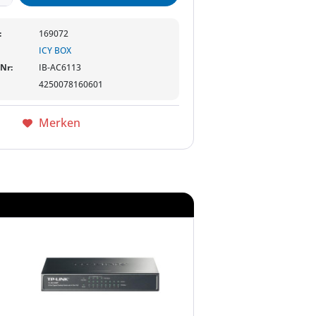
:
169072
ICY BOX
-Nr:
IB-AC6113
4250078160601
Merken