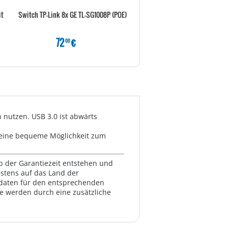
it
Switch TP-Link 8x GE TL-SG1008P (POE)
Synology Router RT2600ac 
4x4 802.11ac Wave2 WL
72
€
189
€
00
80
h nutzen. USB 3.0 ist abwärts
et eine bequeme Möglichkeit zum
lb der Garantiezeit entstehen und
estens auf das Land der
ktdaten für den entsprechenden
te werden durch eine zusätzliche