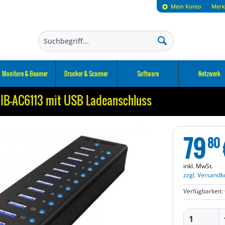
Mein Konto
Merk
Monitore & Beamer
Drucker & Scanner
Software
Netzwerk
 IB-AC6113 mit USB Ladeanschluss
79
80
inkl. MwSt.
zzgl. Versandk
Verfügbarkeit: