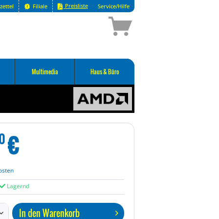
Preisliste
zettel
Filiale
Service/Hilfe
Multimedia
Haus & Büro
€
0
osten
Lagernd
In den
Warenkorb