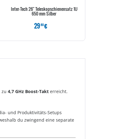
Inter-Tech 26" Teleskopschienensatz 1U
Intellinet 10" Blindabdecku
650 mm Silber
schwarz
29
€
9
€
80
80
s zu
4,7 GHz Boost-Takt
erreicht.
dia- und Produktivitäts-Setups
 weshalb du zwingend eine separate