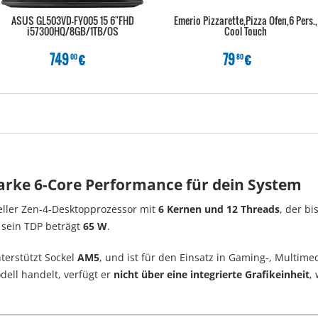
ASUS GL503VD-FY005 15 6"FHD
Emerio Pizzarette,Pizza Ofen,6 Pers.,
i57300HQ/8GB/1TB/OS
Cool Touch
749
€
79
€
00
80
arke 6-Core Performance für dein System
ueller Zen-4-Desktopprozessor mit
6 Kernen und 12 Threads
, der bi
 sein TDP beträgt
65 W
.
nterstützt Sockel
AM5
, und ist für den Einsatz in Gaming-, Multime
dell handelt, verfügt er
nicht über eine integrierte Grafikeinheit
,