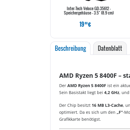
Inter-Tech Veloce GD-35612 -
Speichergehäuse - 3.5" (8.9 cm)
19
€
80
Beschreibung
Datenblatt
AMD Ryzen 5 8400F – st
Der
AMD Ryzen 5 8400F
ist ein akt
Sein Basis­takt liegt bei
4,2 GHz
, und
Der Chip besitzt
16 MB L3-Cache
, u
optimiert. Da es sich um den
„F“
-Mo
Grafikkarte benötigst.