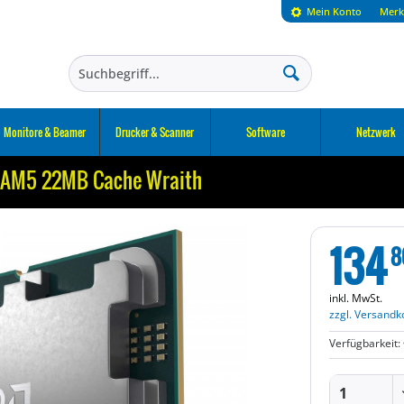
Mein Konto
Merk
Monitore & Beamer
Drucker & Scanner
Software
Netzwerk
 AM5 22MB Cache Wraith
134
8
inkl. MwSt.
zzgl. Versandk
Verfügbarkeit: