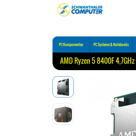
PC Komponenten
PC Systeme & Notebooks
AMD Ryzen 5 8400F 4,7GHz