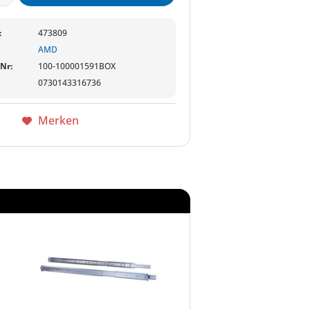
:
473809
AMD
-Nr:
100-100001591BOX
0730143316736
Merken