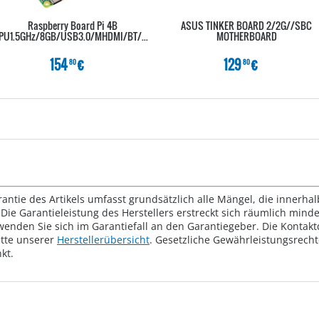
Raspberry Board Pi 4B
ASUS TINKER BOARD 2/2G//SBC
CPU1.5GHz/8GB/USB3.0/MHDMI/BT/Wifi
MOTHERBOARD
154
€
129
€
80
80
rantie des Artikels umfasst grundsätzlich alle Mängel, die innerha
Die Garantieleistung des Herstellers erstreckt sich räumlich mind
wenden Sie sich im Garantiefall an den Garantiegeber. Die Konta
tte unserer
Herstellerübersicht
. Gesetzliche Gewährleistungsrech
kt.