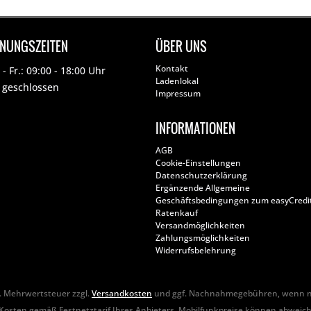
FNUNGSZEITEN
ÜBER UNS
Kontakt
- Fr.: 09:00 - 18:00 Uhr
Ladenlokal
: geschlossen
Impressum
INFORMATIONEN
AGB
Cookie-Einstellungen
Datenschutzerklärung
Ergänzende Allgemeine
Geschäftsbedingungen zum easyCredi
Ratenkauf
Versandmöglichkeiten
Zahlungsmöglichkeiten
Widerrufsbelehrung
zl. Mehrwertsteuer zzgl.
Versandkosten
und ggf. Nachnahmegebühren, wenn ni
Kosten gemäß Festnetztarif Ihres Anbieters. Mobilfunkpreise können abweic