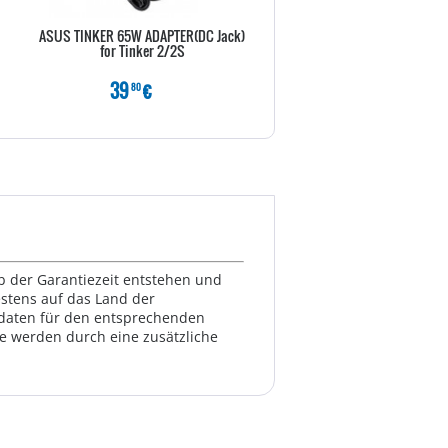
ASUS TINKER 65W ADAPTER(DC Jack)
ASUS Zen AiO 24" i7-150U 16 5
for Tinker 2/2S
39
€
1349
€
80
80
lb der Garantiezeit entstehen und
estens auf das Land der
ktdaten für den entsprechenden
te werden durch eine zusätzliche