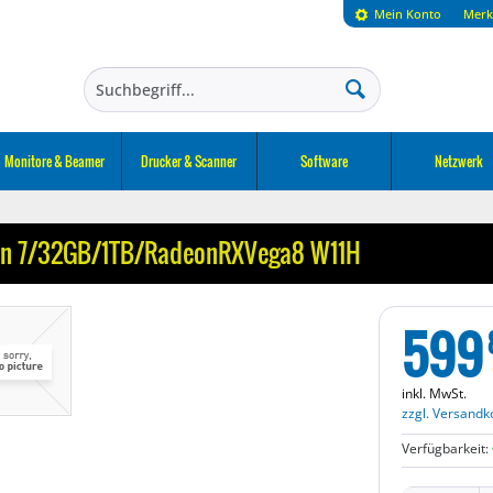
Mein Konto
Merk
Monitore & Beamer
Drucker & Scanner
Software
Netzwerk
zen 7/32GB/1TB/RadeonRXVega8 W11H
599
inkl. MwSt.
zzgl. Versandk
Verfügbarkeit: