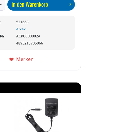
In den
Warenkorb
:
521663
Arctic
-Nr:
ACPCC00002A
4895213705066
Merken