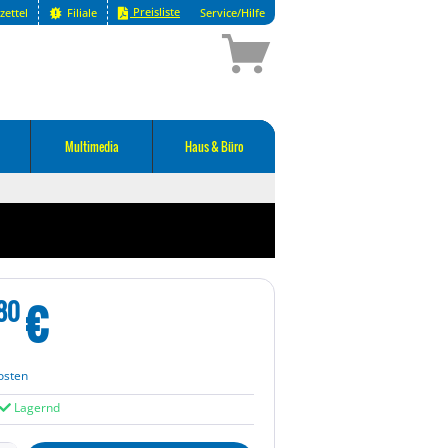
Preisliste
zettel
Filiale
Service/Hilfe
Multimedia
Haus & Büro
€
80
osten
Lagernd