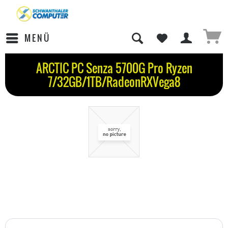
MENÜ
ARCTIC PC Senza 5700G Pro Ryzen
7/32GB/1TB/RadeonRXVega8