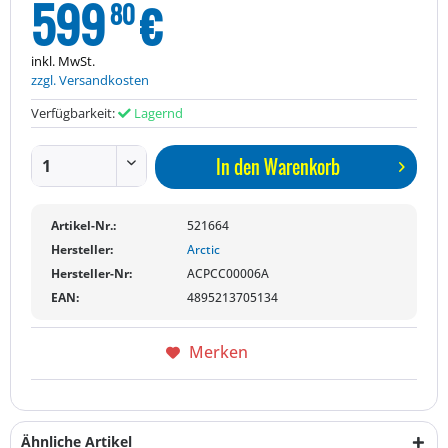
599
€
80
inkl. MwSt.
zzgl. Versandkosten
Verfügbarkeit:
Lagernd
In den
Warenkorb
Artikel-Nr.:
521664
Hersteller:
Arctic
Hersteller-Nr:
ACPCC00006A
EAN:
4895213705134
Merken
Ähnliche Artikel