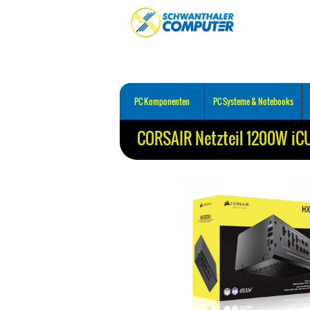
PC Komponenten
PC Systeme & Notebooks
CORSAIR Netzteil 1200W iC