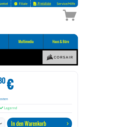
Preisliste
zettel
Filiale
Service/Hilfe
Multimedia
Haus & Büro
€
80
osten
Lagernd
In den
Warenkorb