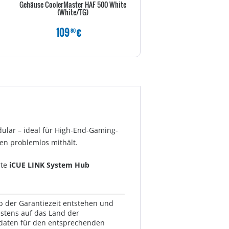
Gehäuse CoolerMaster HAF 500 White
Inter-Tech Grafikkartenhalte
(White/TG)
höhenverstellbar,Metal
109
€
9
€
80
80
ular – ideal für High-End-Gaming-
en problemlos mithält.
rte
iCUE LINK System Hub
lb der Garantiezeit entstehen und
estens auf das Land der
ktdaten für den entsprechenden