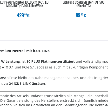
LC-Power Monitor 100,80cm (40") LC-
Gehäuse CoolerMaster HAF 500
M40-UWQHD-144 UltraWide
(Black/TG)
429
€
89
€
80
80
remium-Netzteil mit iCUE LINK
0 W Leistung
, ist
80 PLUS Platinum-zertifiziert
und vollständig mod
zt ATX 3.1 und PCIe 5.1, sodass es auch mit zukünftigen Komponent
-Anschlüsse bleibt das Kabelmanagement sauber, und das integrie
bis zu
24 iCUE-LINK Geräten
.
rantie des Artikels umfasst grundsätzlich alle Mängel, die innerha
Die Garantieleistung des Herstellers erstreckt sich räumlich mind
wenden Sie sich im Garantiefall an den Garantiegeber. Die Konta